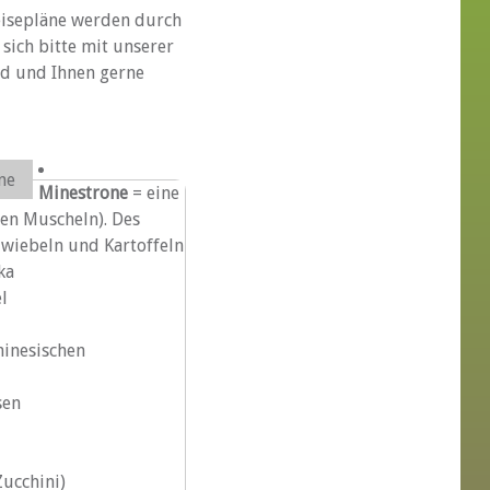
peisepläne werden durch
 sich bitte mit unserer
rd und Ihnen gerne
ne
Minestrone
= eine
en Muscheln). Des
Zwiebeln und Kartoffeln
ka
l
hinesischen
sen
Zucchini)