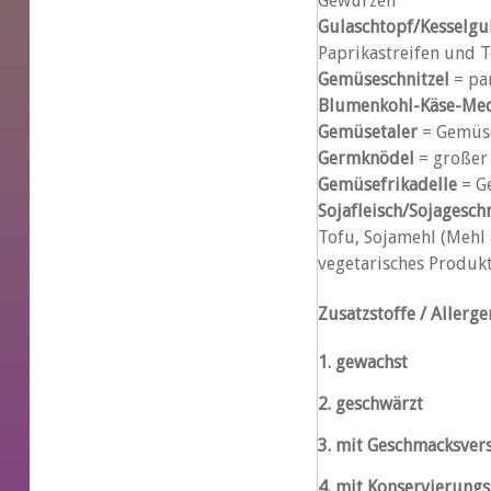
Gewürzen
Gulaschtopf/Kesselgu
Paprikastreifen und
Gemüseschnitzel
= pa
Blumenkohl-Käse-Med
Gemüsetaler
= Gemüse
Germknödel
= großer 
Gemüsefrikadelle
= G
Sojafleisch/Sojagesch
Tofu, Sojamehl (Mehl 
vegetarisches Produkt.
Zusatzstoffe / Allerge
1. gewachst
2. ges
3. mit Geschmacksver
4. mit Konservierung