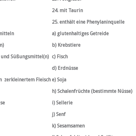
24. mit Taurin
25. enthält eine Phenylaninquelle
mitteln
a) glutenhaltiges Getreide
ngsmittel(n)
b) Krebstiere
t und Süßungsmittel(n)
c) Fisch
d) Erdnüsse
in zerkleinertem Fleisch
e) Soja
h) Schalenfrüchte (bestimmte Nüsse)
ise
i) Sellerie
j) Senf
k) Sesamsamen