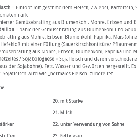
lasch
= Eintopf mit geschmortem Fleisch, Zwiebel, Kartoffeln,
 Tomatenmark
nierter Gemüsebratling aus Blumenkohl, Möhre, Erbsen und B
aillon
= panierter Gemüsebratling aus Blumenkohl und Goud
bratling aus Möhre, Erbsen, Blumenkohl, Paprika, Mais (ohne
Hefekloß mit einer Füllung (Sauerkirschkonfitüre/ Pflaumen
emüsebratling aus Möhre, Erbsen, Blumenkohl, Paprika und M
netzeltes / Sojabolognese
= Sojafleisch und deren verschieden
aus der Sojabohne), Fett, Wasser und Gewürzen hergestellt. Es i
 Sojafleisch wird wie „normales Fleisch“ zubereitet.
ne
20. mit Stärke
chwärzt
21. Milch
stärker
22. unter Verwendung von Sahne
sstoffen
23. Fettglasur