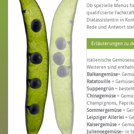
Ob spezielle Menüs fü
qualifizierte Fachkräf
Diätassistentin in Ko
Rede und Antwort steh
Erläuterungen zu d
italienische Gemüses
Weiteren sind enthalt
Balkangemüse
= Gemü
Ratatouille
= Gemüsem
Suppengrün
= besteht
Chinagemüse
= Gemüs
Champignons, Paprika
Sommergemüse
= Gem
Leipziger Allerlei
= Ge
Kaisergemüse
= Gemüs
Juliennegemüse
= in 