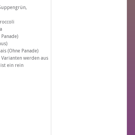
 Suppengrün,
roccoli
a
 Panade)
mus)
ais (Ohne Panade)
e Varianten werden aus
st ein rein