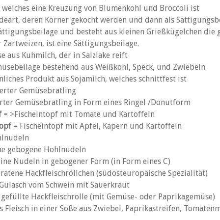
welches eine Kreuzung von Blumenkohl und Broccoli ist
ideart, deren Körner gekocht werden und dann als Sättigungsb
Sättigungsbeilage und besteht aus kleinen Grießkügelchen die
 Zartweizen, ist eine Sättigungsbeilage.
 aus Kuhmilch, der in Salzlake reift
üsebeilage bestehend aus Weißkohl, Speck, und Zwiebeln
liches Produkt aus Sojamilch, welches schnittfest ist
erter Gemüsebratling
rter Gemüsebratling in Form eines Ringel /Donutform
f
= >Fischeintopf mit Tomate und Kartoffeln
opf
= Fischeintopf mit Apfel, Kapern und Kartoffeln
lnudeln
ne gebogene Hohlnudeln
eine Nudeln in gebogener Form (in Form eines C)
ratene Hackfleischröllchen (südosteuropäische Spezialität)
Gulasch vom Schwein mit Sauerkraut
 gefüllte Hackfleischrolle (mit Gemüse- oder Paprikagemüse)
 Fleisch in einer Soße aus Zwiebel, Paprikastreifen, Tomate