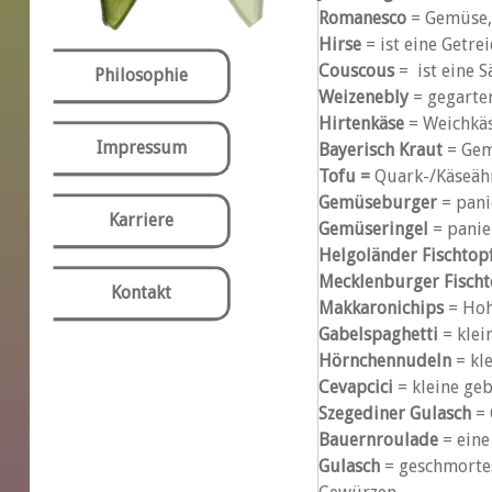
Romanesco
= Gemüse, 
Hirse
= ist eine Getre
Couscous
= ist eine 
Philosophie
Weizenebly
= gegarter
Hirtenkäse
= Weichkäse
Impressum
Bayerisch Kraut
= Gem
Tofu
=
Quark-/Käseähn
Gemüseburger
= pani
Karriere
Gemüseringel
= panie
Helgoländer Fischtop
Mecklenburger Fischt
Kontakt
Makkaronichips
= Hoh
Gabelspaghetti
= klei
Hörnchennudeln
= kl
Cevapcici
= kleine geb
Szegediner Gulasch
= 
Bauernroulade
= eine
Gulasch
= geschmortes