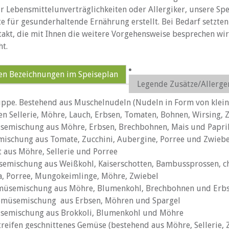
r Lebensmittelunverträglichkeiten oder Allergiker, unsere S
te für gesunderhaltende Ernährung erstellt. Bei Bedarf setzten
ntakt, die mit Ihnen die weitere Vorgehensweise besprechen wi
t.
en Bezeichnungen im Speiseplan
Legende Zusätze/Allerge
uppe. Bestehend aus Muschelnudeln (Nudeln in Form von klein
en Sellerie, Möhre, Lauch, Erbsen, Tomaten, Bohnen, Wirsing, 
semischung aus Möhre, Erbsen, Brechbohnen, Mais und Papri
ischung aus Tomate, Zucchini, Aubergine, Porree und Zwiebe
 aus Möhre, Sellerie und Porree
emischung aus Weißkohl, Kaiserschotten, Bambussprossen, c
, Porree, Mungokeimlinge, Möhre, Zwiebel
üsemischung aus Möhre, Blumenkohl, Brechbohnen und Erb
müsemischung aus Erbsen, Möhren und Spargel
emischung aus Brokkoli, Blumenkohl und Möhre
Streifen geschnittenes Gemüse (bestehend aus Möhre, Sellerie, 